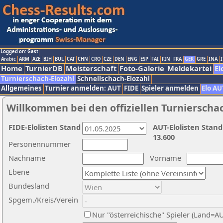
Logged on: Gast
Arabic
ARM
AZE
BIH
BUL
CAT
CHN
CRO
CZE
DEN
ENG
ESP
FAI
FIN
FRA
GER
GRE
INA
I
Home
TurnierDB
Meisterschaft
Foto-Galerie
Meldekartei
El
Turnierschach-Elozahl
Schnellschach-Elozahl
Allgemeines
Turnier anmelden: AUT
FIDE
Spieler anmelden
Elo AU
Willkommen bei den offiziellen Turnierscha
FIDE-Elolisten Stand
AUT-Elolisten Stand
13.600
Personennummer
Nachname
Vorname
Ebene
Bundesland
Spgem./Kreis/Verein
Nur "österreichische" Spieler (Land=A