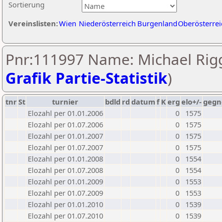
Sortierung
Vereinslisten:
Wien
Niederösterreich
Burgenland
Oberösterrei
Pnr:111997 Name: Michael Rigg
Grafik Partie-Statistik
)
tnr
St
turnier
bdld
rd
datum
f
K
erg
elo+/-
gegn
Elozahl per 01.01.2006
0
1575
Elozahl per 01.07.2006
0
1575
Elozahl per 01.01.2007
0
1575
Elozahl per 01.07.2007
0
1575
Elozahl per 01.01.2008
0
1554
Elozahl per 01.07.2008
0
1554
Elozahl per 01.01.2009
0
1553
Elozahl per 01.07.2009
0
1553
Elozahl per 01.01.2010
0
1539
Elozahl per 01.07.2010
0
1539