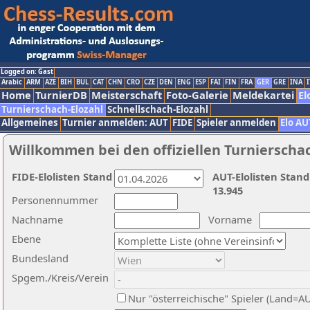
Logged on: Gast
Arabic
ARM
AZE
BIH
BUL
CAT
CHN
CRO
CZE
DEN
ENG
ESP
FAI
FIN
FRA
GER
GRE
INA
I
Home
TurnierDB
Meisterschaft
Foto-Galerie
Meldekartei
El
Turnierschach-Elozahl
Schnellschach-Elozahl
Allgemeines
Turnier anmelden: AUT
FIDE
Spieler anmelden
Elo AU
Willkommen bei den offiziellen Turnierscha
FIDE-Elolisten Stand
AUT-Elolisten Stand
13.945
Personennummer
Nachname
Vorname
Ebene
Bundesland
Spgem./Kreis/Verein
Nur "österreichische" Spieler (Land=A