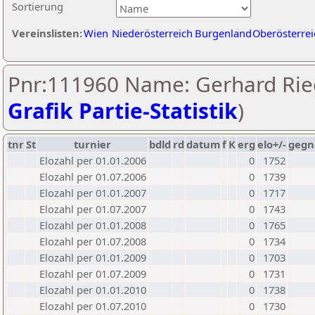
Sortierung
Vereinslisten:
Wien
Niederösterreich
Burgenland
Oberösterrei
Pnr:111960 Name: Gerhard Rieg
Grafik Partie-Statistik
)
tnr
St
turnier
bdld
rd
datum
f
K
erg
elo+/-
gegn
Elozahl per 01.01.2006
0
1752
Elozahl per 01.07.2006
0
1739
Elozahl per 01.01.2007
0
1717
Elozahl per 01.07.2007
0
1743
Elozahl per 01.01.2008
0
1765
Elozahl per 01.07.2008
0
1734
Elozahl per 01.01.2009
0
1703
Elozahl per 01.07.2009
0
1731
Elozahl per 01.01.2010
0
1738
Elozahl per 01.07.2010
0
1730