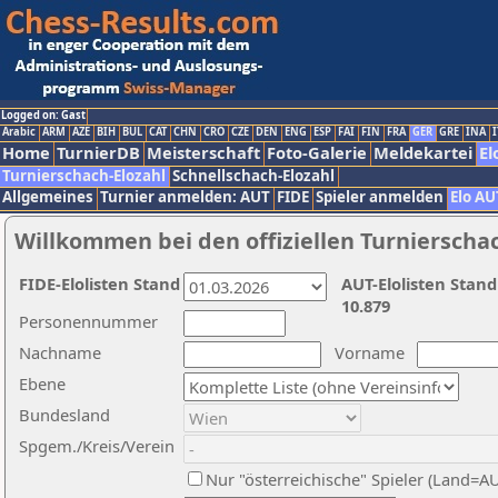
Logged on: Gast
Arabic
ARM
AZE
BIH
BUL
CAT
CHN
CRO
CZE
DEN
ENG
ESP
FAI
FIN
FRA
GER
GRE
INA
I
Home
TurnierDB
Meisterschaft
Foto-Galerie
Meldekartei
El
Turnierschach-Elozahl
Schnellschach-Elozahl
Allgemeines
Turnier anmelden: AUT
FIDE
Spieler anmelden
Elo AU
Willkommen bei den offiziellen Turnierscha
FIDE-Elolisten Stand
AUT-Elolisten Stand
10.879
Personennummer
Nachname
Vorname
Ebene
Bundesland
Spgem./Kreis/Verein
Nur "österreichische" Spieler (Land=A