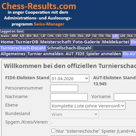
Logged on: Gast
Arabic
ARM
AZE
BIH
BUL
CAT
CHN
CRO
CZE
DEN
ENG
ESP
FAI
FIN
FRA
GER
GRE
INA
I
Home
TurnierDB
Meisterschaft
Foto-Galerie
Meldekartei
El
Turnierschach-Elozahl
Schnellschach-Elozahl
Allgemeines
Turnier anmelden: AUT
FIDE
Spieler anmelden
Elo AU
Willkommen bei den offiziellen Turnierscha
FIDE-Elolisten Stand
AUT-Elolisten Stand
13.945
Personennummer
Nachname
Vorname
Ebene
Bundesland
Spgem./Kreis/Verein
Nur "österreichische" Spieler (Land=A