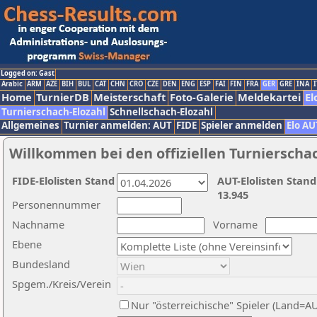
Logged on: Gast
Arabic
ARM
AZE
BIH
BUL
CAT
CHN
CRO
CZE
DEN
ENG
ESP
FAI
FIN
FRA
GER
GRE
INA
I
Home
TurnierDB
Meisterschaft
Foto-Galerie
Meldekartei
El
Turnierschach-Elozahl
Schnellschach-Elozahl
Allgemeines
Turnier anmelden: AUT
FIDE
Spieler anmelden
Elo AU
Willkommen bei den offiziellen Turnierscha
FIDE-Elolisten Stand
AUT-Elolisten Stand
13.945
Personennummer
Nachname
Vorname
Ebene
Bundesland
Spgem./Kreis/Verein
Nur "österreichische" Spieler (Land=A