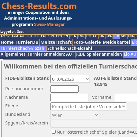
Logged on: Gast
Arabic
ARM
AZE
BIH
BUL
CAT
CHN
CRO
CZE
DEN
ENG
ESP
FAI
FIN
FRA
GER
GRE
INA
I
Home
TurnierDB
Meisterschaft
Foto-Galerie
Meldekartei
El
Turnierschach-Elozahl
Schnellschach-Elozahl
Allgemeines
Turnier anmelden: AUT
FIDE
Spieler anmelden
Elo AU
Willkommen bei den offiziellen Turnierscha
FIDE-Elolisten Stand
AUT-Elolisten Stand
13.945
Personennummer
Nachname
Vorname
Ebene
Bundesland
Spgem./Kreis/Verein
Nur "österreichische" Spieler (Land=A