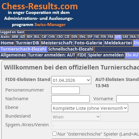
Logged on: Gast
Arabic
ARM
AZE
BIH
BUL
CAT
CHN
CRO
CZE
DEN
ENG
ESP
FAI
FIN
FRA
GER
GRE
INA
I
Home
TurnierDB
Meisterschaft
Foto-Galerie
Meldekartei
El
Turnierschach-Elozahl
Schnellschach-Elozahl
Allgemeines
Turnier anmelden: AUT
FIDE
Spieler anmelden
Elo AU
Willkommen bei den offiziellen Turnierscha
FIDE-Elolisten Stand
AUT-Elolisten Stand
13.945
Personennummer
Nachname
Vorname
Ebene
Bundesland
Spgem./Kreis/Verein
Nur "österreichische" Spieler (Land=A