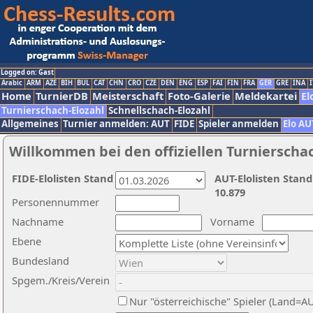
Logged on: Gast
Arabic
ARM
AZE
BIH
BUL
CAT
CHN
CRO
CZE
DEN
ENG
ESP
FAI
FIN
FRA
GER
GRE
INA
I
Home
TurnierDB
Meisterschaft
Foto-Galerie
Meldekartei
El
Turnierschach-Elozahl
Schnellschach-Elozahl
Allgemeines
Turnier anmelden: AUT
FIDE
Spieler anmelden
Elo AU
Willkommen bei den offiziellen Turnierscha
FIDE-Elolisten Stand
AUT-Elolisten Stand
10.879
Personennummer
Nachname
Vorname
Ebene
Bundesland
Spgem./Kreis/Verein
Nur "österreichische" Spieler (Land=A