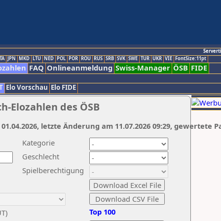
Servert
TA
JPN
MKD
LTU
NED
POL
POR
ROU
RUS
SRB
SVK
SWE
TUR
UKR
VIE
FontSize:11pt
ozahlen
FAQ
Onlineanmeldung
Swiss-Manager
ÖSB
FIDE
T
Elo Vorschau
Elo FIDE
ch-Elozahlen des ÖSB
 01.04.2026, letzte Änderung am 11.07.2026 09:29, gewertete P
Kategorie
Geschlecht
Spielberechtigung
Top 100
UT)