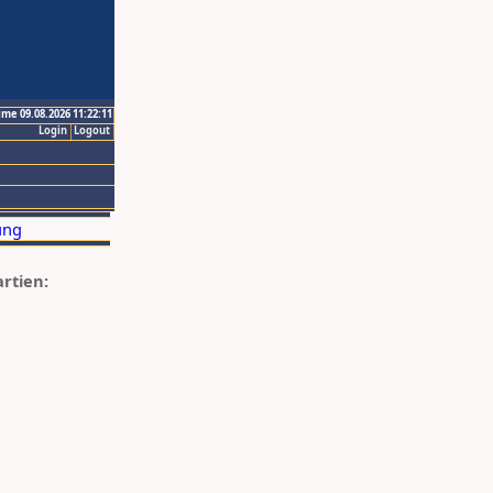
ime 09.08.2026 11:22:11
Login
Logout
artien: