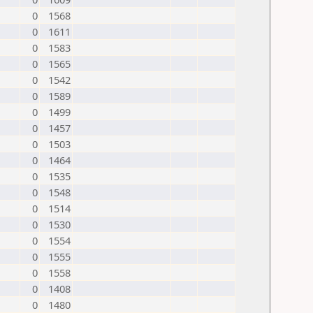
0
1568
0
1611
0
1583
0
1565
0
1542
0
1589
0
1499
0
1457
0
1503
0
1464
0
1535
0
1548
0
1514
0
1530
0
1554
0
1555
0
1558
0
1408
0
1480