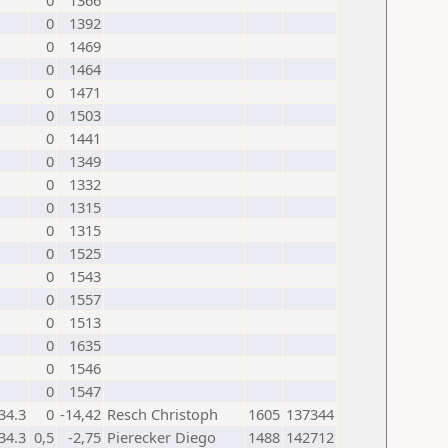
0
1366
0
1392
0
1469
0
1464
0
1471
0
1503
0
1441
0
1349
0
1332
0
1315
0
1315
0
1525
0
1543
0
1557
0
1513
0
1635
0
1546
0
1547
34.3
0
-14,42
Resch Christoph
1605
137344
34.3
0,5
-2,75
Pierecker Diego
1488
142712