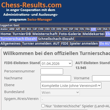
Logged on: Gast
Arabic
ARM
AZE
BIH
BUL
CAT
CHN
CRO
CZE
DEN
ENG
ESP
FAI
FIN
FRA
GER
GRE
INA
I
Home
TurnierDB
Meisterschaft
Foto-Galerie
Meldekartei
El
Turnierschach-Elozahl
Schnellschach-Elozahl
Allgemeines
Turnier anmelden: AUT
FIDE
Spieler anmelden
Elo AU
Willkommen bei den offiziellen Turnierscha
FIDE-Elolisten Stand
AUT-Elolisten Stand
13.945
Personennummer
Nachname
Vorname
Ebene
Bundesland
Spgem./Kreis/Verein
Nur "österreichische" Spieler (Land=A