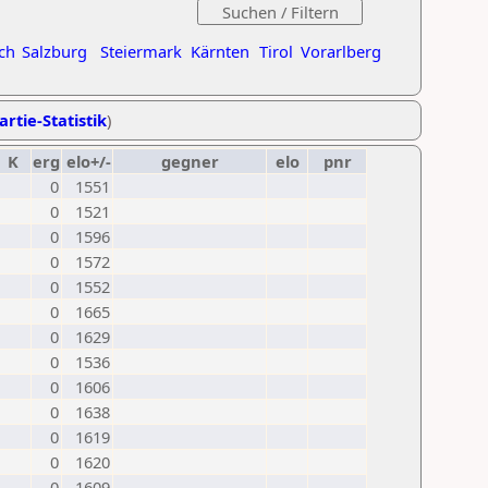
ch
Salzburg
Steiermark
Kärnten
Tirol
Vorarlberg
artie-Statistik
)
K
erg
elo+/-
gegner
elo
pnr
0
1551
0
1521
0
1596
0
1572
0
1552
0
1665
0
1629
0
1536
0
1606
0
1638
0
1619
0
1620
0
1609