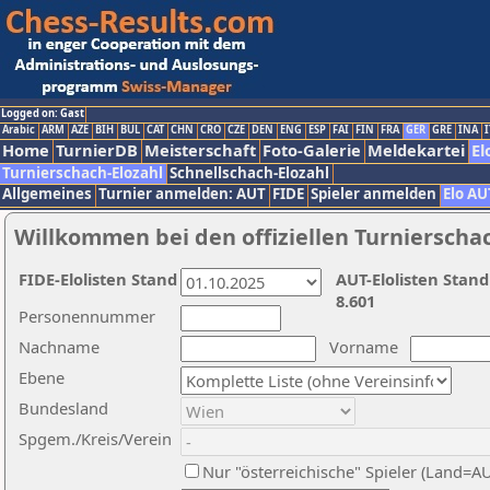
Logged on: Gast
Arabic
ARM
AZE
BIH
BUL
CAT
CHN
CRO
CZE
DEN
ENG
ESP
FAI
FIN
FRA
GER
GRE
INA
I
Home
TurnierDB
Meisterschaft
Foto-Galerie
Meldekartei
El
Turnierschach-Elozahl
Schnellschach-Elozahl
Allgemeines
Turnier anmelden: AUT
FIDE
Spieler anmelden
Elo AU
Willkommen bei den offiziellen Turnierscha
FIDE-Elolisten Stand
AUT-Elolisten Stand
8.601
Personennummer
Nachname
Vorname
Ebene
Bundesland
Spgem./Kreis/Verein
Nur "österreichische" Spieler (Land=A