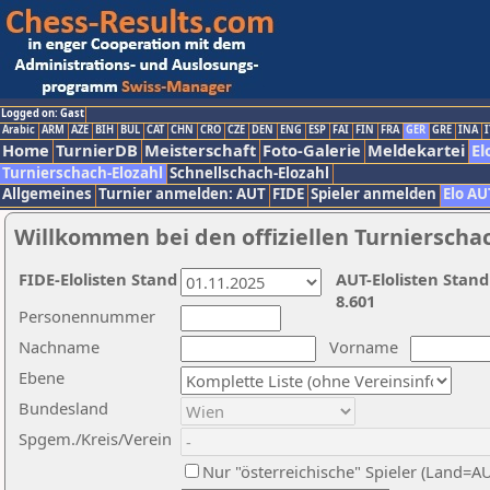
Logged on: Gast
Arabic
ARM
AZE
BIH
BUL
CAT
CHN
CRO
CZE
DEN
ENG
ESP
FAI
FIN
FRA
GER
GRE
INA
I
Home
TurnierDB
Meisterschaft
Foto-Galerie
Meldekartei
El
Turnierschach-Elozahl
Schnellschach-Elozahl
Allgemeines
Turnier anmelden: AUT
FIDE
Spieler anmelden
Elo AU
Willkommen bei den offiziellen Turnierscha
FIDE-Elolisten Stand
AUT-Elolisten Stand
8.601
Personennummer
Nachname
Vorname
Ebene
Bundesland
Spgem./Kreis/Verein
Nur "österreichische" Spieler (Land=A