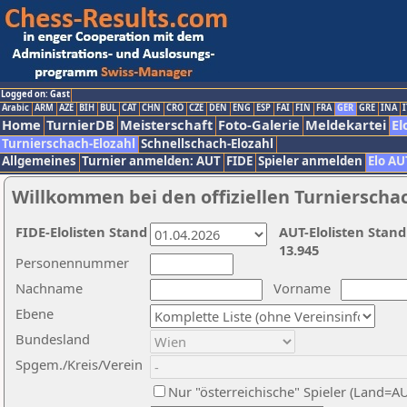
Logged on: Gast
Arabic
ARM
AZE
BIH
BUL
CAT
CHN
CRO
CZE
DEN
ENG
ESP
FAI
FIN
FRA
GER
GRE
INA
I
Home
TurnierDB
Meisterschaft
Foto-Galerie
Meldekartei
El
Turnierschach-Elozahl
Schnellschach-Elozahl
Allgemeines
Turnier anmelden: AUT
FIDE
Spieler anmelden
Elo AU
Willkommen bei den offiziellen Turnierscha
FIDE-Elolisten Stand
AUT-Elolisten Stand
13.945
Personennummer
Nachname
Vorname
Ebene
Bundesland
Spgem./Kreis/Verein
Nur "österreichische" Spieler (Land=A