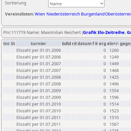
Sortierung
Vereinslisten:
Wien
Niederösterreich
Burgenland
Oberösterrei
Pnr:111719 Name: Maximilian Reichert (
Grafik Elo-Zeitreihe
,
Gr
tnr
St
turnier
bdld
rd
datum
f
K
erg
elo+/-
gegn
Elozahl per 01.01.2006
0
1260
Elozahl per 01.07.2006
0
1249
Elozahl per 01.01.2007
0
1449
Elozahl per 01.07.2007
0
1468
Elozahl per 01.01.2008
0
1425
Elozahl per 01.07.2008
0
1496
Elozahl per 01.01.2009
0
1554
Elozahl per 01.07.2009
0
1596
Elozahl per 01.01.2010
0
1514
Elozahl per 01.07.2010
0
1523
Elozahl per 01.01.2011
0
1510
Elozahl per 01.07.2011
0
1567
Elozahl per 01.01.2012
0
1725