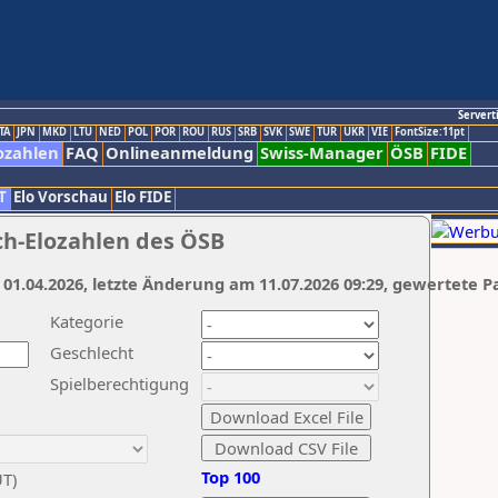
Servert
TA
JPN
MKD
LTU
NED
POL
POR
ROU
RUS
SRB
SVK
SWE
TUR
UKR
VIE
FontSize:11pt
ozahlen
FAQ
Onlineanmeldung
Swiss-Manager
ÖSB
FIDE
T
Elo Vorschau
Elo FIDE
ch-Elozahlen des ÖSB
 01.04.2026, letzte Änderung am 11.07.2026 09:29, gewertete P
Kategorie
Geschlecht
Spielberechtigung
Top 100
UT)