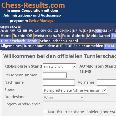
Logged on: Gast
Arabic
ARM
AZE
BIH
BUL
CAT
CHN
CRO
CZE
DEN
ENG
ESP
FAI
FIN
FRA
GER
GRE
INA
I
Home
TurnierDB
Meisterschaft
Foto-Galerie
Meldekartei
El
Turnierschach-Elozahl
Schnellschach-Elozahl
Allgemeines
Turnier anmelden: AUT
FIDE
Spieler anmelden
Elo AU
Willkommen bei den offiziellen Turnierscha
FIDE-Elolisten Stand
AUT-Elolisten Stand
13.945
Personennummer
Nachname
Vorname
Ebene
Bundesland
Spgem./Kreis/Verein
Nur "österreichische" Spieler (Land=A