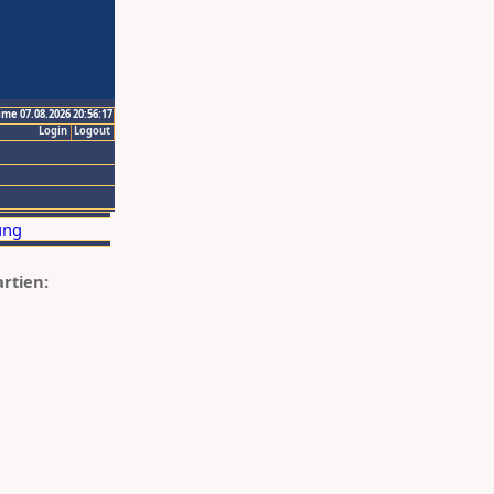
ime 07.08.2026 20:56:17
Login
Logout
artien: