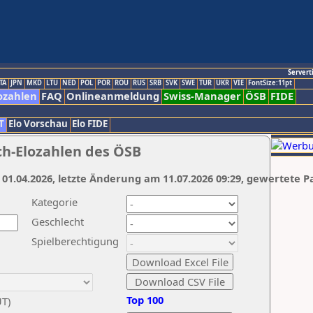
Servert
TA
JPN
MKD
LTU
NED
POL
POR
ROU
RUS
SRB
SVK
SWE
TUR
UKR
VIE
FontSize:11pt
ozahlen
FAQ
Onlineanmeldung
Swiss-Manager
ÖSB
FIDE
T
Elo Vorschau
Elo FIDE
ch-Elozahlen des ÖSB
 01.04.2026, letzte Änderung am 11.07.2026 09:29, gewertete P
Kategorie
Geschlecht
Spielberechtigung
Top 100
UT)