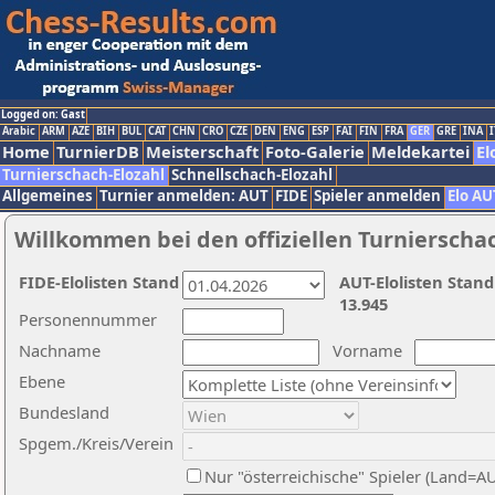
Logged on: Gast
Arabic
ARM
AZE
BIH
BUL
CAT
CHN
CRO
CZE
DEN
ENG
ESP
FAI
FIN
FRA
GER
GRE
INA
I
Home
TurnierDB
Meisterschaft
Foto-Galerie
Meldekartei
El
Turnierschach-Elozahl
Schnellschach-Elozahl
Allgemeines
Turnier anmelden: AUT
FIDE
Spieler anmelden
Elo AU
Willkommen bei den offiziellen Turnierscha
FIDE-Elolisten Stand
AUT-Elolisten Stand
13.945
Personennummer
Nachname
Vorname
Ebene
Bundesland
Spgem./Kreis/Verein
Nur "österreichische" Spieler (Land=A