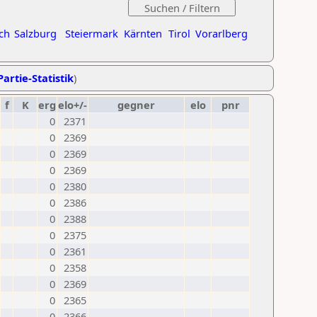
ch
Salzburg
Steiermark
Kärnten
Tirol
Vorarlberg
Partie-Statistik
)
f
K
erg
elo+/-
gegner
elo
pnr
0
2371
0
2369
0
2369
0
2369
0
2380
0
2386
0
2388
0
2375
0
2361
0
2358
0
2369
0
2365
0
2366