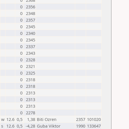
0
2368
0
2356
0
2348
0
2357
0
2345
0
2340
0
2345
0
2337
0
2343
0
2328
0
2321
0
2325
0
2318
0
2318
0
2313
0
2313
0
2313
0
2278
w
12.6
0,5
1,38
Biti Ozren
2357
101020
s
12.6
0,5
-4,28
Guba Viktor
1990
133647