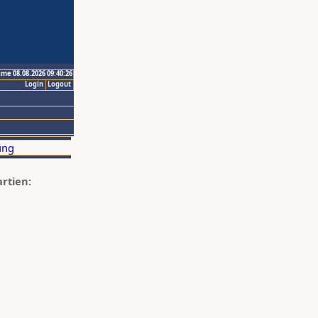
ime 08.08.2026 09:40:26
Login
Logout
artien: