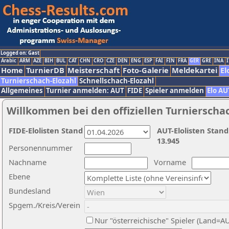
Logged on: Gast
Arabic
ARM
AZE
BIH
BUL
CAT
CHN
CRO
CZE
DEN
ENG
ESP
FAI
FIN
FRA
GER
GRE
INA
I
Home
TurnierDB
Meisterschaft
Foto-Galerie
Meldekartei
El
Turnierschach-Elozahl
Schnellschach-Elozahl
Allgemeines
Turnier anmelden: AUT
FIDE
Spieler anmelden
Elo AU
Willkommen bei den offiziellen Turnierscha
FIDE-Elolisten Stand
AUT-Elolisten Stand
13.945
Personennummer
Nachname
Vorname
Ebene
Bundesland
Spgem./Kreis/Verein
Nur "österreichische" Spieler (Land=A