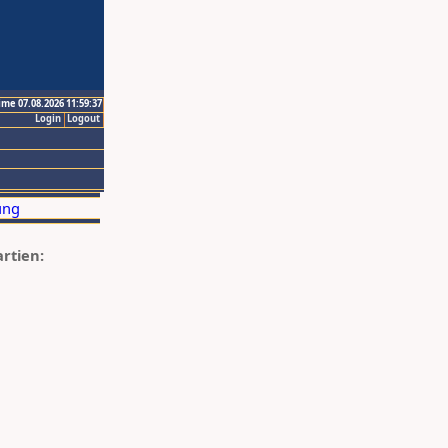
ime 07.08.2026 11:59:37
Login
Logout
artien: