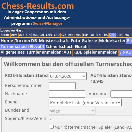
Logged on: Gast
Arabic
ARM
AZE
BIH
BUL
CAT
CHN
CRO
CZE
DEN
ENG
ESP
FAI
FIN
FRA
GER
GRE
INA
I
Home
TurnierDB
Meisterschaft
Foto-Galerie
Meldekartei
El
Turnierschach-Elozahl
Schnellschach-Elozahl
Allgemeines
Turnier anmelden: AUT
FIDE
Spieler anmelden
Elo AU
Willkommen bei den offiziellen Turnierscha
FIDE-Elolisten Stand
AUT-Elolisten Stand
13.945
Personennummer
Nachname
Vorname
Ebene
Bundesland
Spgem./Kreis/Verein
Nur "österreichische" Spieler (Land=A