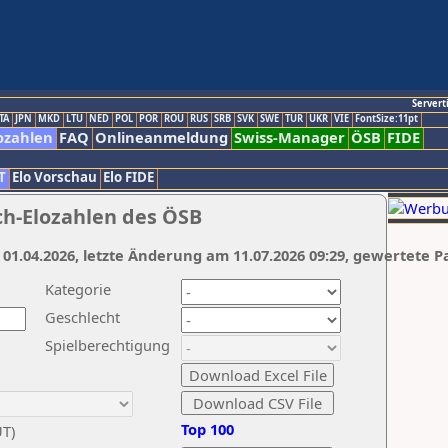
Servert
TA
JPN
MKD
LTU
NED
POL
POR
ROU
RUS
SRB
SVK
SWE
TUR
UKR
VIE
FontSize:11pt
ozahlen
FAQ
Onlineanmeldung
Swiss-Manager
ÖSB
FIDE
T
Elo Vorschau
Elo FIDE
ch-Elozahlen des ÖSB
 01.04.2026, letzte Änderung am 11.07.2026 09:29, gewertete P
Kategorie
Geschlecht
Spielberechtigung
Top 100
UT)