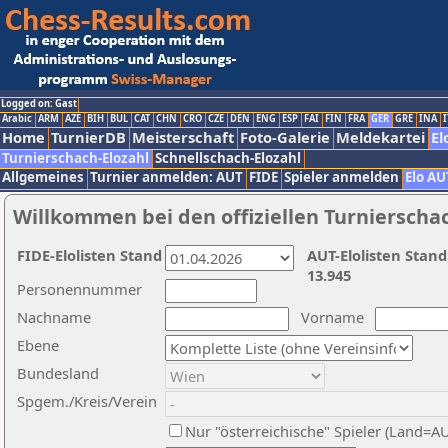
Logged on: Gast
Arabic
ARM
AZE
BIH
BUL
CAT
CHN
CRO
CZE
DEN
ENG
ESP
FAI
FIN
FRA
GER
GRE
INA
I
Home
TurnierDB
Meisterschaft
Foto-Galerie
Meldekartei
El
Turnierschach-Elozahl
Schnellschach-Elozahl
Allgemeines
Turnier anmelden: AUT
FIDE
Spieler anmelden
Elo AU
Willkommen bei den offiziellen Turnierscha
FIDE-Elolisten Stand
AUT-Elolisten Stand
13.945
Personennummer
Nachname
Vorname
Ebene
Bundesland
Spgem./Kreis/Verein
Nur "österreichische" Spieler (Land=A