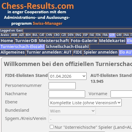
Logged on: Gast
Arabic
ARM
AZE
BIH
BUL
CAT
CHN
CRO
CZE
DEN
ENG
ESP
FAI
FIN
FRA
GER
GRE
INA
I
Home
TurnierDB
Meisterschaft
Foto-Galerie
Meldekartei
El
Turnierschach-Elozahl
Schnellschach-Elozahl
Allgemeines
Turnier anmelden: AUT
FIDE
Spieler anmelden
Elo AU
Willkommen bei den offiziellen Turnierscha
FIDE-Elolisten Stand
AUT-Elolisten Stand
13.945
Personennummer
Nachname
Vorname
Ebene
Bundesland
Spgem./Kreis/Verein
Nur "österreichische" Spieler (Land=A