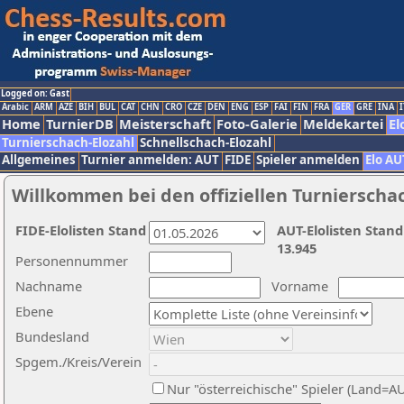
Logged on: Gast
Arabic
ARM
AZE
BIH
BUL
CAT
CHN
CRO
CZE
DEN
ENG
ESP
FAI
FIN
FRA
GER
GRE
INA
I
Home
TurnierDB
Meisterschaft
Foto-Galerie
Meldekartei
El
Turnierschach-Elozahl
Schnellschach-Elozahl
Allgemeines
Turnier anmelden: AUT
FIDE
Spieler anmelden
Elo AU
Willkommen bei den offiziellen Turnierscha
FIDE-Elolisten Stand
AUT-Elolisten Stand
13.945
Personennummer
Nachname
Vorname
Ebene
Bundesland
Spgem./Kreis/Verein
Nur "österreichische" Spieler (Land=A