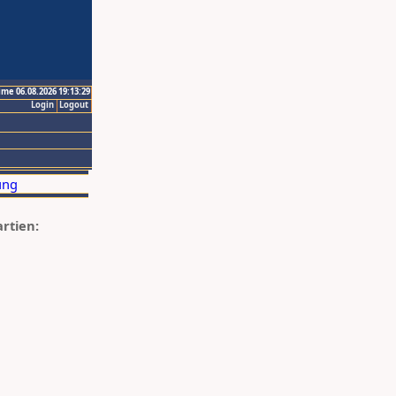
ime 06.08.2026 19:13:29
Login
Logout
artien: