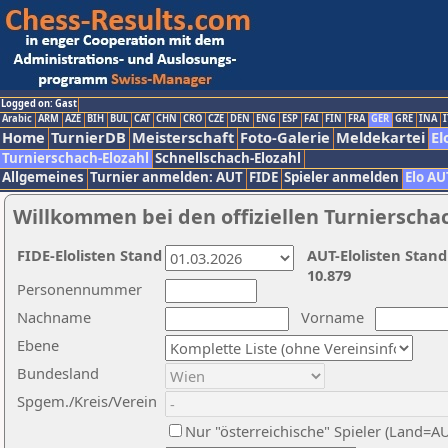
Logged on: Gast
Arabic
ARM
AZE
BIH
BUL
CAT
CHN
CRO
CZE
DEN
ENG
ESP
FAI
FIN
FRA
GER
GRE
INA
I
Home
TurnierDB
Meisterschaft
Foto-Galerie
Meldekartei
El
Turnierschach-Elozahl
Schnellschach-Elozahl
Allgemeines
Turnier anmelden: AUT
FIDE
Spieler anmelden
Elo AU
Willkommen bei den offiziellen Turnierscha
FIDE-Elolisten Stand
AUT-Elolisten Stand
10.879
Personennummer
Nachname
Vorname
Ebene
Bundesland
Spgem./Kreis/Verein
Nur "österreichische" Spieler (Land=A