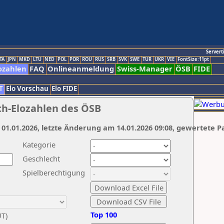
Servert
TA
JPN
MKD
LTU
NED
POL
POR
ROU
RUS
SRB
SVK
SWE
TUR
UKR
VIE
FontSize:11pt
ozahlen
FAQ
Onlineanmeldung
Swiss-Manager
ÖSB
FIDE
T
Elo Vorschau
Elo FIDE
ch-Elozahlen des ÖSB
 01.01.2026, letzte Änderung am 14.01.2026 09:08, gewertete P
Kategorie
Geschlecht
Spielberechtigung
Top 100
UT)