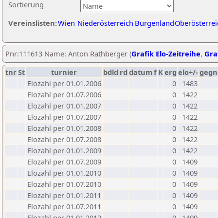
Sortierung
Vereinslisten:
Wien
Niederösterreich
Burgenland
Oberösterrei
Pnr:111613 Name: Anton Rathberger (
Grafik Elo-Zeitreihe
,
Graf
tnr
St
turnier
bdld
rd
datum
f
K
erg
elo+/-
gegn
Elozahl per 01.01.2006
0
1483
Elozahl per 01.07.2006
0
1422
Elozahl per 01.01.2007
0
1422
Elozahl per 01.07.2007
0
1422
Elozahl per 01.01.2008
0
1422
Elozahl per 01.07.2008
0
1422
Elozahl per 01.01.2009
0
1422
Elozahl per 01.07.2009
0
1409
Elozahl per 01.01.2010
0
1409
Elozahl per 01.07.2010
0
1409
Elozahl per 01.01.2011
0
1409
Elozahl per 01.07.2011
0
1409
Elozahl per 01.01.2012
0
1409