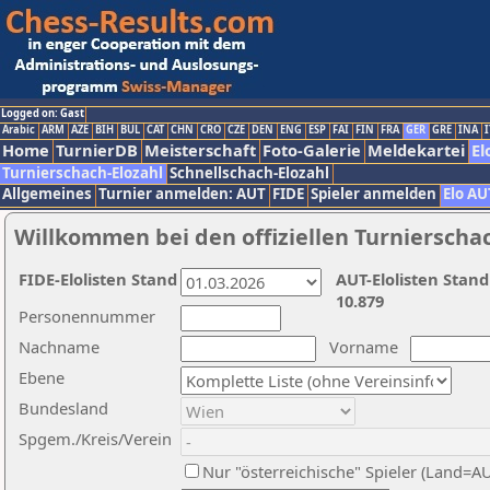
Logged on: Gast
Arabic
ARM
AZE
BIH
BUL
CAT
CHN
CRO
CZE
DEN
ENG
ESP
FAI
FIN
FRA
GER
GRE
INA
I
Home
TurnierDB
Meisterschaft
Foto-Galerie
Meldekartei
El
Turnierschach-Elozahl
Schnellschach-Elozahl
Allgemeines
Turnier anmelden: AUT
FIDE
Spieler anmelden
Elo AU
Willkommen bei den offiziellen Turnierscha
FIDE-Elolisten Stand
AUT-Elolisten Stand
10.879
Personennummer
Nachname
Vorname
Ebene
Bundesland
Spgem./Kreis/Verein
Nur "österreichische" Spieler (Land=A