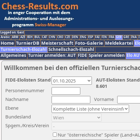
Logged on: Gast
Arabic
ARM
AZE
BIH
BUL
CAT
CHN
CRO
CZE
DEN
ENG
ESP
FAI
FIN
FRA
GER
GRE
INA
I
Home
TurnierDB
Meisterschaft
Foto-Galerie
Meldekartei
El
Turnierschach-Elozahl
Schnellschach-Elozahl
Allgemeines
Turnier anmelden: AUT
FIDE
Spieler anmelden
Elo AU
Willkommen bei den offiziellen Turnierscha
FIDE-Elolisten Stand
AUT-Elolisten Stand
8.601
Personennummer
Nachname
Vorname
Ebene
Bundesland
Spgem./Kreis/Verein
Nur "österreichische" Spieler (Land=A