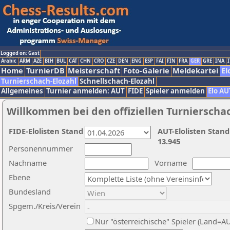
Logged on: Gast
Arabic
ARM
AZE
BIH
BUL
CAT
CHN
CRO
CZE
DEN
ENG
ESP
FAI
FIN
FRA
GER
GRE
INA
I
Home
TurnierDB
Meisterschaft
Foto-Galerie
Meldekartei
El
Turnierschach-Elozahl
Schnellschach-Elozahl
Allgemeines
Turnier anmelden: AUT
FIDE
Spieler anmelden
Elo AU
Willkommen bei den offiziellen Turnierscha
FIDE-Elolisten Stand
AUT-Elolisten Stand
13.945
Personennummer
Nachname
Vorname
Ebene
Bundesland
Spgem./Kreis/Verein
Nur "österreichische" Spieler (Land=A