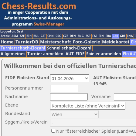
Logged on: Gast
Arabic
ARM
AZE
BIH
BUL
CAT
CHN
CRO
CZE
DEN
ENG
ESP
FAI
FIN
FRA
GER
GRE
INA
I
Home
TurnierDB
Meisterschaft
Foto-Galerie
Meldekartei
El
Turnierschach-Elozahl
Schnellschach-Elozahl
Allgemeines
Turnier anmelden: AUT
FIDE
Spieler anmelden
Elo AU
Willkommen bei den offiziellen Turnierscha
FIDE-Elolisten Stand
AUT-Elolisten Stand
13.945
Personennummer
Nachname
Vorname
Ebene
Bundesland
Spgem./Kreis/Verein
Nur "österreichische" Spieler (Land=A