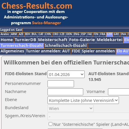
Logged on: Gast
Arabic
ARM
AZE
BIH
BUL
CAT
CHN
CRO
CZE
DEN
ENG
ESP
FAI
FIN
FRA
GER
GRE
INA
I
Home
TurnierDB
Meisterschaft
Foto-Galerie
Meldekartei
El
Turnierschach-Elozahl
Schnellschach-Elozahl
Allgemeines
Turnier anmelden: AUT
FIDE
Spieler anmelden
Elo AU
Willkommen bei den offiziellen Turnierscha
FIDE-Elolisten Stand
AUT-Elolisten Stand
13.945
Personennummer
Nachname
Vorname
Ebene
Bundesland
Spgem./Kreis/Verein
Nur "österreichische" Spieler (Land=A