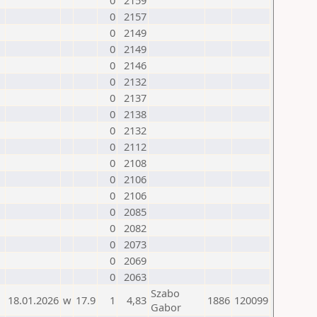
0
2159
0
2157
0
2149
0
2149
0
2146
0
2132
0
2137
0
2138
0
2132
0
2112
0
2108
0
2106
0
2106
0
2085
0
2082
0
2073
0
2069
0
2063
Szabo
18.01.2026
w
17.9
1
4,83
1886
120099
Gabor