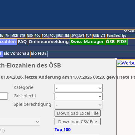
Servert
TA
JPN
MKD
LTU
NED
POL
POR
ROU
RUS
SRB
SVK
SWE
TUR
UKR
VIE
FontSize:11pt
ozahlen
FAQ
Onlineanmeldung
Swiss-Manager
ÖSB
FIDE
T
Elo Vorschau
Elo FIDE
ch-Elozahlen des ÖSB
 01.04.2026, letzte Änderung am 11.07.2026 09:29, gewertete P
Kategorie
Geschlecht
Spielberechtigung
Top 100
UT)