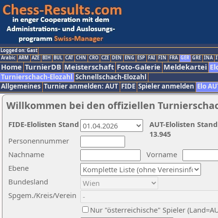
Logged on: Gast
Arabic
ARM
AZE
BIH
BUL
CAT
CHN
CRO
CZE
DEN
ENG
ESP
FAI
FIN
FRA
GER
GRE
INA
I
Home
TurnierDB
Meisterschaft
Foto-Galerie
Meldekartei
El
Turnierschach-Elozahl
Schnellschach-Elozahl
Allgemeines
Turnier anmelden: AUT
FIDE
Spieler anmelden
Elo AU
Willkommen bei den offiziellen Turnierscha
FIDE-Elolisten Stand
AUT-Elolisten Stand
13.945
Personennummer
Nachname
Vorname
Ebene
Bundesland
Spgem./Kreis/Verein
Nur "österreichische" Spieler (Land=A