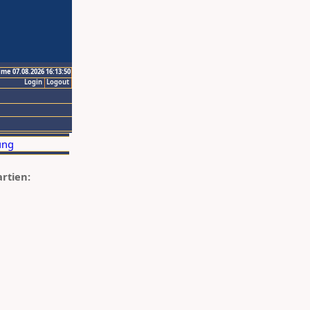
ime 07.08.2026 16:13:50
Login
Logout
artien: