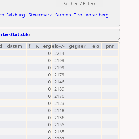
ch
Salzburg
Steiermark
Kärnten
Tirol
Vorarlberg
rtie-Statistik
)
d
datum
f
K
erg
elo+/-
gegner
elo
pnr
0
2214
0
2193
0
2199
0
2179
0
2146
0
2189
0
2170
0
2123
0
2118
0
2136
0
2155
0
2165
0
2203