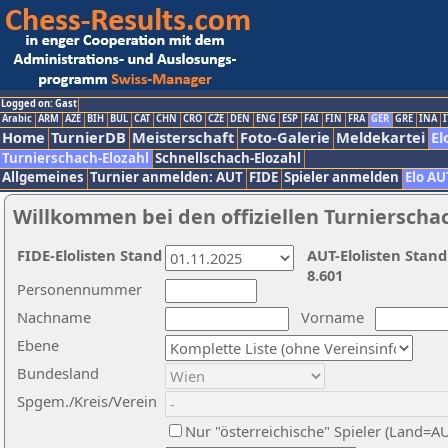
Logged on: Gast
Arabic
ARM
AZE
BIH
BUL
CAT
CHN
CRO
CZE
DEN
ENG
ESP
FAI
FIN
FRA
GER
GRE
INA
I
Home
TurnierDB
Meisterschaft
Foto-Galerie
Meldekartei
El
Turnierschach-Elozahl
Schnellschach-Elozahl
Allgemeines
Turnier anmelden: AUT
FIDE
Spieler anmelden
Elo AU
Willkommen bei den offiziellen Turnierscha
FIDE-Elolisten Stand
AUT-Elolisten Stand
8.601
Personennummer
Nachname
Vorname
Ebene
Bundesland
Spgem./Kreis/Verein
Nur "österreichische" Spieler (Land=A