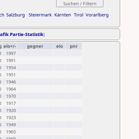
ch
Salzburg
Steiermark
Kärnten
Tirol
Vorarlberg
afik Partie-Statistik
)
g
elo+/-
gegner
elo
pnr
0
1997
0
1991
0
1954
0
1951
0
1946
0
1964
0
1970
0
1917
0
1920
0
1923
0
1949
0
1965
0
1969