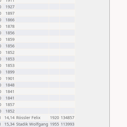
0
1911
0
1927
0
1897
0
1866
0
1878
0
1856
0
1859
0
1856
0
1852
0
1853
0
1853
0
1899
0
1901
0
1848
0
1841
0
1841
0
1857
0
1852
1
14,14
Rössler Felix
1920
134857
1
15,34
Stadik Wolfgang
1955
113993