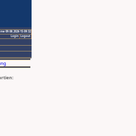
ime 09.08.2026 15:09:32
Login
Logout
artien: