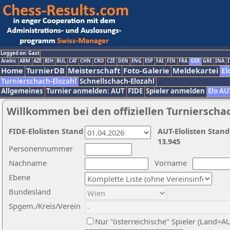
Logged on: Gast
Arabic
ARM
AZE
BIH
BUL
CAT
CHN
CRO
CZE
DEN
ENG
ESP
FAI
FIN
FRA
GER
GRE
INA
I
Home
TurnierDB
Meisterschaft
Foto-Galerie
Meldekartei
El
Turnierschach-Elozahl
Schnellschach-Elozahl
Allgemeines
Turnier anmelden: AUT
FIDE
Spieler anmelden
Elo AU
Willkommen bei den offiziellen Turnierscha
FIDE-Elolisten Stand
AUT-Elolisten Stand
13.945
Personennummer
Nachname
Vorname
Ebene
Bundesland
Spgem./Kreis/Verein
Nur "österreichische" Spieler (Land=A