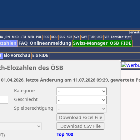
Servert
TA
JPN
MKD
LTU
NED
POL
POR
ROU
RUS
SRB
SVK
SWE
TUR
UKR
VIE
FontSize:11pt
ozahlen
FAQ
Onlineanmeldung
Swiss-Manager
ÖSB
FIDE
T
Elo Vorschau
Elo FIDE
ch-Elozahlen des ÖSB
 01.04.2026, letzte Änderung am 11.07.2026 09:29, gewertete P
Kategorie
Geschlecht
Spielberechtigung
Top 100
UT)