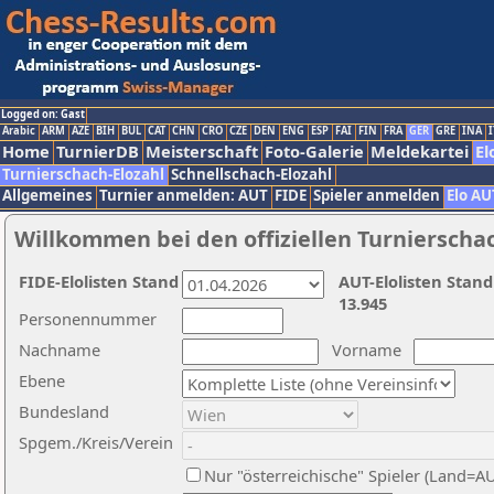
Logged on: Gast
Arabic
ARM
AZE
BIH
BUL
CAT
CHN
CRO
CZE
DEN
ENG
ESP
FAI
FIN
FRA
GER
GRE
INA
I
Home
TurnierDB
Meisterschaft
Foto-Galerie
Meldekartei
El
Turnierschach-Elozahl
Schnellschach-Elozahl
Allgemeines
Turnier anmelden: AUT
FIDE
Spieler anmelden
Elo AU
Willkommen bei den offiziellen Turnierscha
FIDE-Elolisten Stand
AUT-Elolisten Stand
13.945
Personennummer
Nachname
Vorname
Ebene
Bundesland
Spgem./Kreis/Verein
Nur "österreichische" Spieler (Land=A