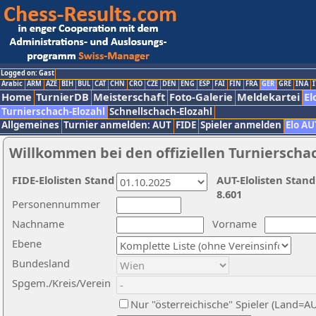
Logged on: Gast
Arabic
ARM
AZE
BIH
BUL
CAT
CHN
CRO
CZE
DEN
ENG
ESP
FAI
FIN
FRA
GER
GRE
INA
I
Home
TurnierDB
Meisterschaft
Foto-Galerie
Meldekartei
El
Turnierschach-Elozahl
Schnellschach-Elozahl
Allgemeines
Turnier anmelden: AUT
FIDE
Spieler anmelden
Elo AU
Willkommen bei den offiziellen Turnierscha
FIDE-Elolisten Stand
AUT-Elolisten Stand
8.601
Personennummer
Nachname
Vorname
Ebene
Bundesland
Spgem./Kreis/Verein
Nur "österreichische" Spieler (Land=A