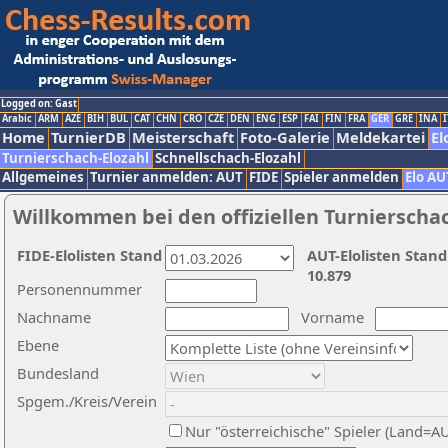
Logged on: Gast
Arabic
ARM
AZE
BIH
BUL
CAT
CHN
CRO
CZE
DEN
ENG
ESP
FAI
FIN
FRA
GER
GRE
INA
I
Home
TurnierDB
Meisterschaft
Foto-Galerie
Meldekartei
El
Turnierschach-Elozahl
Schnellschach-Elozahl
Allgemeines
Turnier anmelden: AUT
FIDE
Spieler anmelden
Elo AU
Willkommen bei den offiziellen Turnierscha
FIDE-Elolisten Stand
AUT-Elolisten Stand
10.879
Personennummer
Nachname
Vorname
Ebene
Bundesland
Spgem./Kreis/Verein
Nur "österreichische" Spieler (Land=A