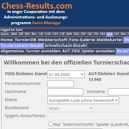
Logged on: Gast
Arabic
ARM
AZE
BIH
BUL
CAT
CHN
CRO
CZE
DEN
ENG
ESP
FAI
FIN
FRA
GER
GRE
INA
I
Home
TurnierDB
Meisterschaft
Foto-Galerie
Meldekartei
El
Turnierschach-Elozahl
Schnellschach-Elozahl
Allgemeines
Turnier anmelden: AUT
FIDE
Spieler anmelden
Elo AU
Willkommen bei den offiziellen Turnierscha
FIDE-Elolisten Stand
AUT-Elolisten Stand
13.945
Personennummer
Nachname
Vorname
Ebene
Bundesland
Spgem./Kreis/Verein
Nur "österreichische" Spieler (Land=A