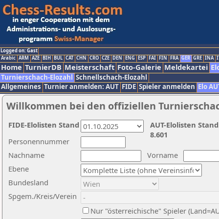
Logged on: Gast
Arabic
ARM
AZE
BIH
BUL
CAT
CHN
CRO
CZE
DEN
ENG
ESP
FAI
FIN
FRA
GER
GRE
INA
I
Home
TurnierDB
Meisterschaft
Foto-Galerie
Meldekartei
El
Turnierschach-Elozahl
Schnellschach-Elozahl
Allgemeines
Turnier anmelden: AUT
FIDE
Spieler anmelden
Elo AU
Willkommen bei den offiziellen Turnierscha
FIDE-Elolisten Stand
AUT-Elolisten Stand
8.601
Personennummer
Nachname
Vorname
Ebene
Bundesland
Spgem./Kreis/Verein
Nur "österreichische" Spieler (Land=A