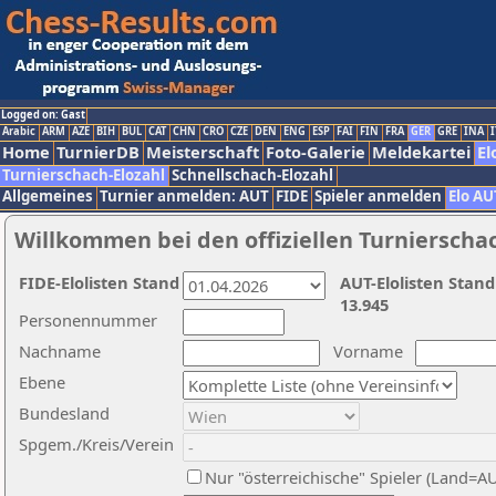
Logged on: Gast
Arabic
ARM
AZE
BIH
BUL
CAT
CHN
CRO
CZE
DEN
ENG
ESP
FAI
FIN
FRA
GER
GRE
INA
I
Home
TurnierDB
Meisterschaft
Foto-Galerie
Meldekartei
El
Turnierschach-Elozahl
Schnellschach-Elozahl
Allgemeines
Turnier anmelden: AUT
FIDE
Spieler anmelden
Elo AU
Willkommen bei den offiziellen Turnierscha
FIDE-Elolisten Stand
AUT-Elolisten Stand
13.945
Personennummer
Nachname
Vorname
Ebene
Bundesland
Spgem./Kreis/Verein
Nur "österreichische" Spieler (Land=A