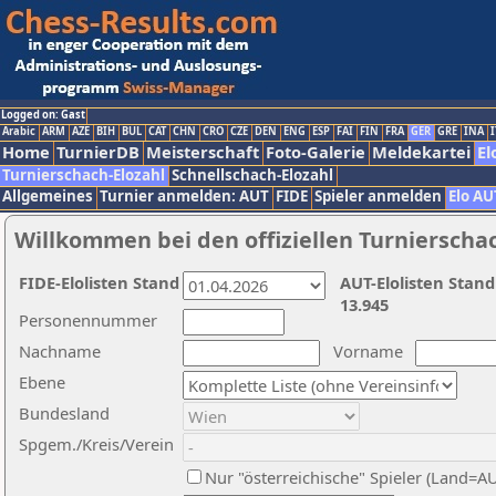
Logged on: Gast
Arabic
ARM
AZE
BIH
BUL
CAT
CHN
CRO
CZE
DEN
ENG
ESP
FAI
FIN
FRA
GER
GRE
INA
I
Home
TurnierDB
Meisterschaft
Foto-Galerie
Meldekartei
El
Turnierschach-Elozahl
Schnellschach-Elozahl
Allgemeines
Turnier anmelden: AUT
FIDE
Spieler anmelden
Elo AU
Willkommen bei den offiziellen Turnierscha
FIDE-Elolisten Stand
AUT-Elolisten Stand
13.945
Personennummer
Nachname
Vorname
Ebene
Bundesland
Spgem./Kreis/Verein
Nur "österreichische" Spieler (Land=A