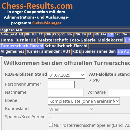
Logged on: Gast
Arabic
ARM
AZE
BIH
BUL
CAT
CHN
CRO
CZE
DEN
ENG
ESP
FAI
FIN
FRA
GER
GRE
INA
I
Home
TurnierDB
Meisterschaft
Foto-Galerie
Meldekartei
El
Turnierschach-Elozahl
Schnellschach-Elozahl
Allgemeines
Turnier anmelden: AUT
FIDE
Spieler anmelden
Elo AU
Willkommen bei den offiziellen Turnierscha
FIDE-Elolisten Stand
AUT-Elolisten Stand
7.518
Personennummer
Nachname
Vorname
Ebene
Bundesland
Spgem./Kreis/Verein
Nur "österreichische" Spieler (Land=A