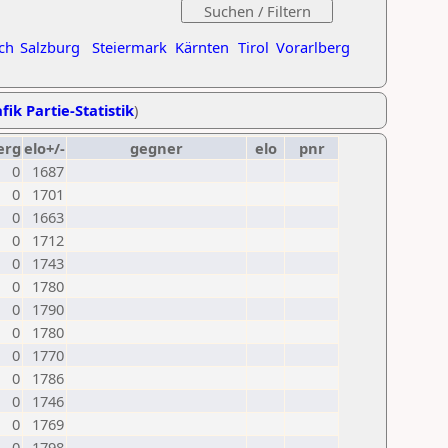
ch
Salzburg
Steiermark
Kärnten
Tirol
Vorarlberg
fik Partie-Statistik
)
erg
elo+/-
gegner
elo
pnr
0
1687
0
1701
0
1663
0
1712
0
1743
0
1780
0
1790
0
1780
0
1770
0
1786
0
1746
0
1769
0
1798