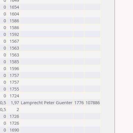
0
1649
0
1654
0
1604
0
1586
0
1586
0
1592
0
1567
0
1563
0
1563
0
1585
0
1596
0
1757
0
1757
0
1755
0
1724
0,5
1,97
Lamprecht Peter Guenter
1776
107886
0,5
2
0
1726
0
1726
0
1690