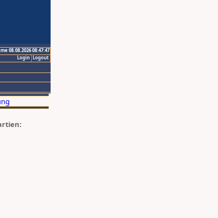
ime 08.08.2026 08:47:47
Login
Logout
artien: