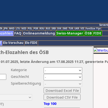
Servert
TA
JPN
MKD
LTU
NED
POL
POR
ROU
RUS
SRB
SVK
SWE
TUR
UKR
VIE
FontSize:11pt
ozahlen
FAQ
Onlineanmeldung
Swiss-Manager
ÖSB
FIDE
T
Elo Vorschau
Elo FIDE
ch-Elozahlen des ÖSB
 01.07.2025, letzte Änderung am 17.08.2025 11:27, gewertete P
Kategorie
Geschlecht
Spielberechtigung
Top 100
UT)