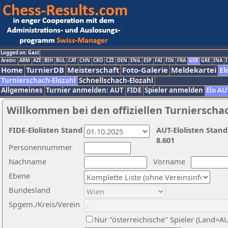
Logged on: Gast
Arabic
ARM
AZE
BIH
BUL
CAT
CHN
CRO
CZE
DEN
ENG
ESP
FAI
FIN
FRA
GER
GRE
INA
I
Home
TurnierDB
Meisterschaft
Foto-Galerie
Meldekartei
El
Turnierschach-Elozahl
Schnellschach-Elozahl
Allgemeines
Turnier anmelden: AUT
FIDE
Spieler anmelden
Elo AU
Willkommen bei den offiziellen Turnierscha
FIDE-Elolisten Stand
AUT-Elolisten Stand
8.601
Personennummer
Nachname
Vorname
Ebene
Bundesland
Spgem./Kreis/Verein
Nur "österreichische" Spieler (Land=A