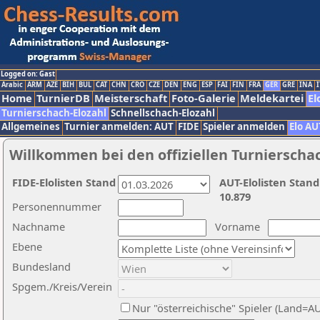
Logged on: Gast
Arabic
ARM
AZE
BIH
BUL
CAT
CHN
CRO
CZE
DEN
ENG
ESP
FAI
FIN
FRA
GER
GRE
INA
I
Home
TurnierDB
Meisterschaft
Foto-Galerie
Meldekartei
El
Turnierschach-Elozahl
Schnellschach-Elozahl
Allgemeines
Turnier anmelden: AUT
FIDE
Spieler anmelden
Elo AU
Willkommen bei den offiziellen Turnierscha
FIDE-Elolisten Stand
AUT-Elolisten Stand
10.879
Personennummer
Nachname
Vorname
Ebene
Bundesland
Spgem./Kreis/Verein
Nur "österreichische" Spieler (Land=A