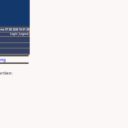
ime 07.08.2026 16:01:28
Login
Logout
artien: