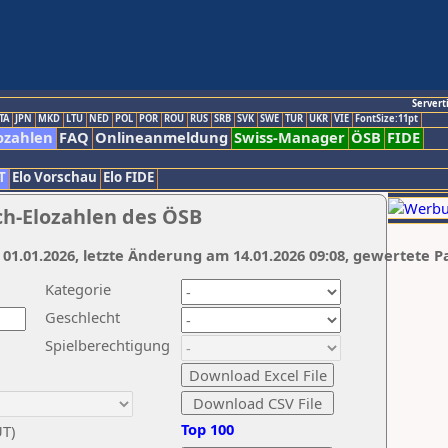
Servert
TA
JPN
MKD
LTU
NED
POL
POR
ROU
RUS
SRB
SVK
SWE
TUR
UKR
VIE
FontSize:11pt
ozahlen
FAQ
Onlineanmeldung
Swiss-Manager
ÖSB
FIDE
T
Elo Vorschau
Elo FIDE
ch-Elozahlen des ÖSB
 01.01.2026, letzte Änderung am 14.01.2026 09:08, gewertete P
Kategorie
Geschlecht
Spielberechtigung
Top 100
UT)