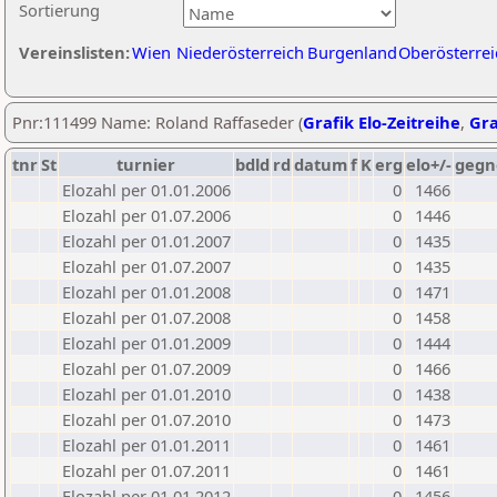
Sortierung
Vereinslisten:
Wien
Niederösterreich
Burgenland
Oberösterrei
Pnr:111499 Name: Roland Raffaseder (
Grafik Elo-Zeitreihe
,
Gra
tnr
St
turnier
bdld
rd
datum
f
K
erg
elo+/-
gegn
Elozahl per 01.01.2006
0
1466
Elozahl per 01.07.2006
0
1446
Elozahl per 01.01.2007
0
1435
Elozahl per 01.07.2007
0
1435
Elozahl per 01.01.2008
0
1471
Elozahl per 01.07.2008
0
1458
Elozahl per 01.01.2009
0
1444
Elozahl per 01.07.2009
0
1466
Elozahl per 01.01.2010
0
1438
Elozahl per 01.07.2010
0
1473
Elozahl per 01.01.2011
0
1461
Elozahl per 01.07.2011
0
1461
Elozahl per 01.01.2012
0
1456