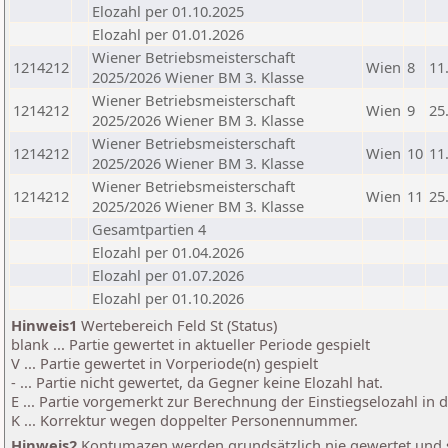
Elozahl per 01.10.2025
Elozahl per 01.01.2026
Wiener Betriebsmeisterschaft
1214212
Wien
8
11
2025/2026 Wiener BM 3. Klasse
Wiener Betriebsmeisterschaft
1214212
Wien
9
25
2025/2026 Wiener BM 3. Klasse
Wiener Betriebsmeisterschaft
1214212
Wien
10
11
2025/2026 Wiener BM 3. Klasse
Wiener Betriebsmeisterschaft
1214212
Wien
11
25
2025/2026 Wiener BM 3. Klasse
Gesamtpartien 4
Elozahl per 01.04.2026
Elozahl per 01.07.2026
Elozahl per 01.10.2026
Hinweis1
Wertebereich Feld St (Status)
blank ... Partie gewertet in aktueller Periode gespielt
V ... Partie gewertet in Vorperiode(n) gespielt
- ... Partie nicht gewertet, da Gegner keine Elozahl hat.
E ... Partie vorgemerkt zur Berechnung der Einstiegselozahl in
K ... Korrektur wegen doppelter Personennummer.
Hinweis2
Kontumazen werden grundsätzlich nie gewertet und sin