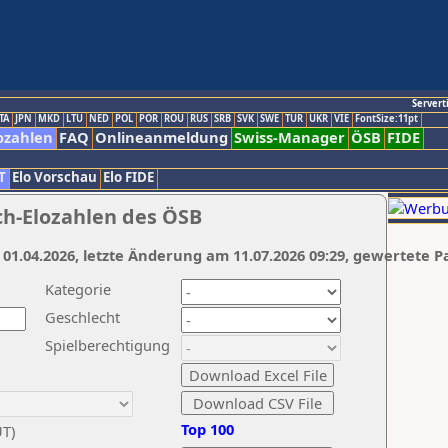
Servert
TA
JPN
MKD
LTU
NED
POL
POR
ROU
RUS
SRB
SVK
SWE
TUR
UKR
VIE
FontSize:11pt
ozahlen
FAQ
Onlineanmeldung
Swiss-Manager
ÖSB
FIDE
T
Elo Vorschau
Elo FIDE
ch-Elozahlen des ÖSB
 01.04.2026, letzte Änderung am 11.07.2026 09:29, gewertete P
Kategorie
Geschlecht
Spielberechtigung
Top 100
UT)