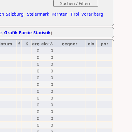
ch
Salzburg
Steiermark
Kärnten
Tirol
Vorarlberg
e
,
Grafik Partie-Statistik
)
datum
f
K
erg
elo+/-
gegner
elo
pnr
0
0
0
0
0
0
0
0
0
0
0
0
0
0
0
0
0
0
0
0
0
0
0
0
0
0