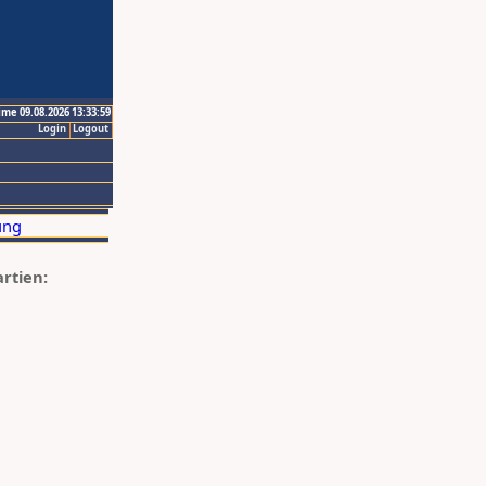
ime 09.08.2026 13:33:59
Login
Logout
artien: