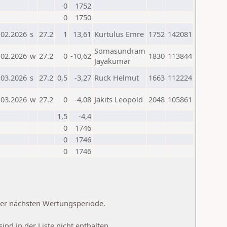
0
1752
0
1750
.02.2026
s
27.2
1
13,61
Kurtulus Emre
1752
142081
Somasundram
.02.2026
w
27.2
0
-10,62
1830
113844
Jayakumar
.03.2026
s
27.2
0,5
-3,27
Ruck Helmut
1663
112224
.03.2026
w
27.2
0
-4,08
Jakits Leopold
2048
105861
1,5
-4,4
0
1746
0
1746
0
1746
 der nächsten Wertungsperiode.
d in der Liste nicht enthalten.