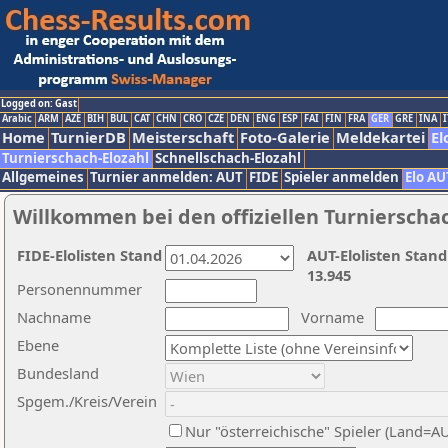
Logged on: Gast
Arabic
ARM
AZE
BIH
BUL
CAT
CHN
CRO
CZE
DEN
ENG
ESP
FAI
FIN
FRA
GER
GRE
INA
I
Home
TurnierDB
Meisterschaft
Foto-Galerie
Meldekartei
El
Turnierschach-Elozahl
Schnellschach-Elozahl
Allgemeines
Turnier anmelden: AUT
FIDE
Spieler anmelden
Elo AU
Willkommen bei den offiziellen Turnierscha
FIDE-Elolisten Stand
AUT-Elolisten Stand
13.945
Personennummer
Nachname
Vorname
Ebene
Bundesland
Spgem./Kreis/Verein
Nur "österreichische" Spieler (Land=A