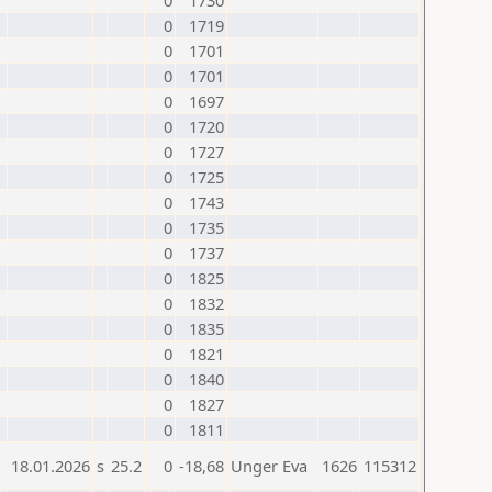
0
1730
0
1719
0
1701
0
1701
0
1697
0
1720
0
1727
0
1725
0
1743
0
1735
0
1737
0
1825
0
1832
0
1835
0
1821
0
1840
0
1827
0
1811
18.01.2026
s
25.2
0
-18,68
Unger Eva
1626
115312