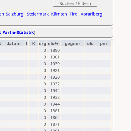
ch
Salzburg
Steiermark
Kärnten
Tirol
Vorarlberg
 Partie-Statistik
)
d
datum
f
K
erg
elo+/-
gegner
elo
pnr
0
1890
0
1901
0
1939
0
1921
0
1920
0
1932
0
1944
0
1938
0
1944
0
1881
0
1862
0
1871
0
1905