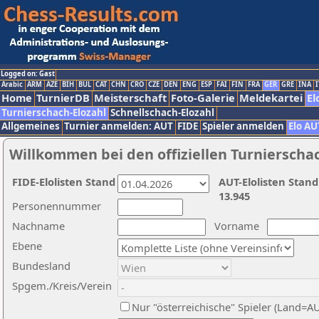
Logged on: Gast
Arabic
ARM
AZE
BIH
BUL
CAT
CHN
CRO
CZE
DEN
ENG
ESP
FAI
FIN
FRA
GER
GRE
INA
I
Home
TurnierDB
Meisterschaft
Foto-Galerie
Meldekartei
El
Turnierschach-Elozahl
Schnellschach-Elozahl
Allgemeines
Turnier anmelden: AUT
FIDE
Spieler anmelden
Elo AU
Willkommen bei den offiziellen Turnierscha
FIDE-Elolisten Stand
AUT-Elolisten Stand
13.945
Personennummer
Nachname
Vorname
Ebene
Bundesland
Spgem./Kreis/Verein
Nur "österreichische" Spieler (Land=A