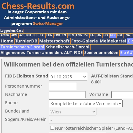
Logged on: Gast
Arabic
ARM
AZE
BIH
BUL
CAT
CHN
CRO
CZE
DEN
ENG
ESP
FAI
FIN
FRA
GER
GRE
INA
I
Home
TurnierDB
Meisterschaft
Foto-Galerie
Meldekartei
El
Turnierschach-Elozahl
Schnellschach-Elozahl
Allgemeines
Turnier anmelden: AUT
FIDE
Spieler anmelden
Elo AU
Willkommen bei den offiziellen Turnierscha
FIDE-Elolisten Stand
AUT-Elolisten Stand
8.601
Personennummer
Nachname
Vorname
Ebene
Bundesland
Spgem./Kreis/Verein
Nur "österreichische" Spieler (Land=A