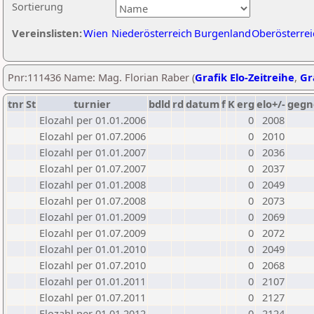
Sortierung
Vereinslisten:
Wien
Niederösterreich
Burgenland
Oberösterrei
Pnr:111436 Name: Mag. Florian Raber (
Grafik Elo-Zeitreihe
,
Gr
tnr
St
turnier
bdld
rd
datum
f
K
erg
elo+/-
gegn
Elozahl per 01.01.2006
0
2008
Elozahl per 01.07.2006
0
2010
Elozahl per 01.01.2007
0
2036
Elozahl per 01.07.2007
0
2037
Elozahl per 01.01.2008
0
2049
Elozahl per 01.07.2008
0
2073
Elozahl per 01.01.2009
0
2069
Elozahl per 01.07.2009
0
2072
Elozahl per 01.01.2010
0
2049
Elozahl per 01.07.2010
0
2068
Elozahl per 01.01.2011
0
2107
Elozahl per 01.07.2011
0
2127
Elozahl per 01.01.2012
0
2124