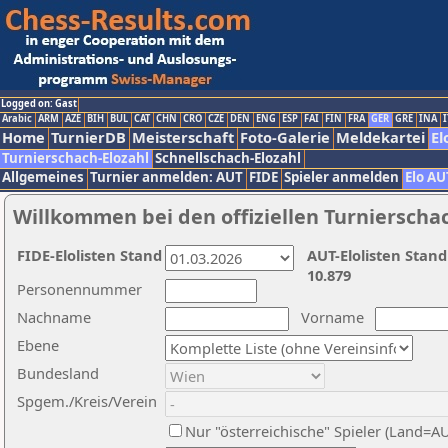
Logged on: Gast
Arabic
ARM
AZE
BIH
BUL
CAT
CHN
CRO
CZE
DEN
ENG
ESP
FAI
FIN
FRA
GER
GRE
INA
I
Home
TurnierDB
Meisterschaft
Foto-Galerie
Meldekartei
El
Turnierschach-Elozahl
Schnellschach-Elozahl
Allgemeines
Turnier anmelden: AUT
FIDE
Spieler anmelden
Elo AU
Willkommen bei den offiziellen Turnierscha
FIDE-Elolisten Stand
AUT-Elolisten Stand
10.879
Personennummer
Nachname
Vorname
Ebene
Bundesland
Spgem./Kreis/Verein
Nur "österreichische" Spieler (Land=A