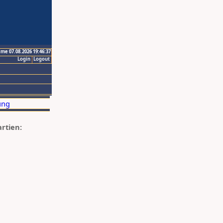
ime 07.08.2026 19:46:37
Login
Logout
artien: