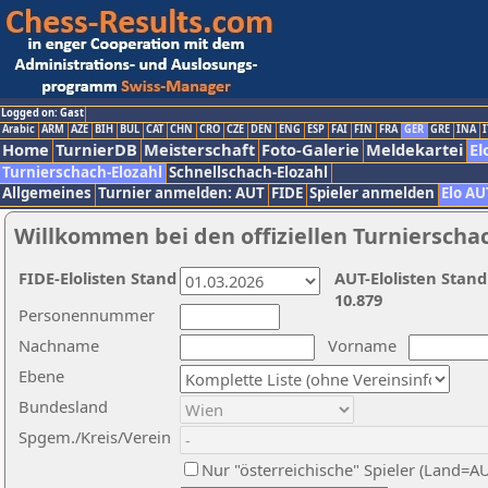
Logged on: Gast
Arabic
ARM
AZE
BIH
BUL
CAT
CHN
CRO
CZE
DEN
ENG
ESP
FAI
FIN
FRA
GER
GRE
INA
I
Home
TurnierDB
Meisterschaft
Foto-Galerie
Meldekartei
El
Turnierschach-Elozahl
Schnellschach-Elozahl
Allgemeines
Turnier anmelden: AUT
FIDE
Spieler anmelden
Elo AU
Willkommen bei den offiziellen Turnierscha
FIDE-Elolisten Stand
AUT-Elolisten Stand
10.879
Personennummer
Nachname
Vorname
Ebene
Bundesland
Spgem./Kreis/Verein
Nur "österreichische" Spieler (Land=A