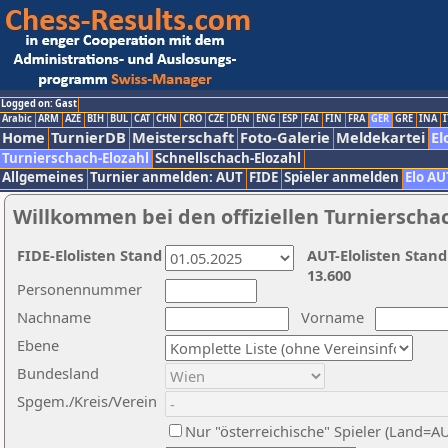
Logged on: Gast
Arabic
ARM
AZE
BIH
BUL
CAT
CHN
CRO
CZE
DEN
ENG
ESP
FAI
FIN
FRA
GER
GRE
INA
I
Home
TurnierDB
Meisterschaft
Foto-Galerie
Meldekartei
El
Turnierschach-Elozahl
Schnellschach-Elozahl
Allgemeines
Turnier anmelden: AUT
FIDE
Spieler anmelden
Elo AU
Willkommen bei den offiziellen Turnierscha
FIDE-Elolisten Stand
AUT-Elolisten Stand
13.600
Personennummer
Nachname
Vorname
Ebene
Bundesland
Spgem./Kreis/Verein
Nur "österreichische" Spieler (Land=A