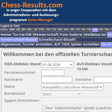
Logged on: Gast
Arabic
ARM
AZE
BIH
BUL
CAT
CHN
CRO
CZE
DEN
ENG
ESP
FAI
FIN
FRA
GER
GRE
INA
I
Home
TurnierDB
Meisterschaft
Foto-Galerie
Meldekartei
El
Turnierschach-Elozahl
Schnellschach-Elozahl
Allgemeines
Turnier anmelden: AUT
FIDE
Spieler anmelden
Elo AU
Willkommen bei den offiziellen Turnierscha
FIDE-Elolisten Stand
AUT-Elolisten Stand
13.945
Personennummer
Nachname
Vorname
Ebene
Bundesland
Spgem./Kreis/Verein
Nur "österreichische" Spieler (Land=A