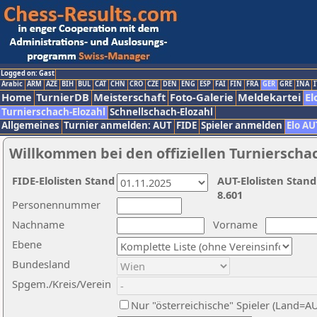
Logged on: Gast
Arabic
ARM
AZE
BIH
BUL
CAT
CHN
CRO
CZE
DEN
ENG
ESP
FAI
FIN
FRA
GER
GRE
INA
I
Home
TurnierDB
Meisterschaft
Foto-Galerie
Meldekartei
El
Turnierschach-Elozahl
Schnellschach-Elozahl
Allgemeines
Turnier anmelden: AUT
FIDE
Spieler anmelden
Elo AU
Willkommen bei den offiziellen Turnierscha
FIDE-Elolisten Stand
AUT-Elolisten Stand
8.601
Personennummer
Nachname
Vorname
Ebene
Bundesland
Spgem./Kreis/Verein
Nur "österreichische" Spieler (Land=A