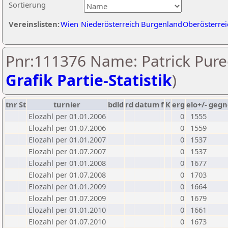
Sortierung
Vereinslisten:
Wien
Niederösterreich
Burgenland
Oberösterrei
Pnr:111376 Name: Patrick Pure
Grafik Partie-Statistik
)
tnr
St
turnier
bdld
rd
datum
f
K
erg
elo+/-
gegn
Elozahl per 01.01.2006
0
1555
Elozahl per 01.07.2006
0
1559
Elozahl per 01.01.2007
0
1537
Elozahl per 01.07.2007
0
1537
Elozahl per 01.01.2008
0
1677
Elozahl per 01.07.2008
0
1703
Elozahl per 01.01.2009
0
1664
Elozahl per 01.07.2009
0
1679
Elozahl per 01.01.2010
0
1661
Elozahl per 01.07.2010
0
1673