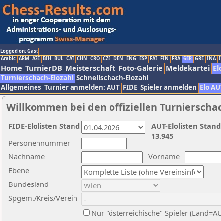
Logged on: Gast
Arabic
ARM
AZE
BIH
BUL
CAT
CHN
CRO
CZE
DEN
ENG
ESP
FAI
FIN
FRA
GER
GRE
INA
I
Home
TurnierDB
Meisterschaft
Foto-Galerie
Meldekartei
El
Turnierschach-Elozahl
Schnellschach-Elozahl
Allgemeines
Turnier anmelden: AUT
FIDE
Spieler anmelden
Elo AU
Willkommen bei den offiziellen Turnierscha
FIDE-Elolisten Stand
AUT-Elolisten Stand
13.945
Personennummer
Nachname
Vorname
Ebene
Bundesland
Spgem./Kreis/Verein
Nur "österreichische" Spieler (Land=A