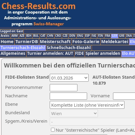
Logged on: Gast
Arabic
ARM
AZE
BIH
BUL
CAT
CHN
CRO
CZE
DEN
ENG
ESP
FAI
FIN
FRA
GER
GRE
INA
I
Home
TurnierDB
Meisterschaft
Foto-Galerie
Meldekartei
El
Turnierschach-Elozahl
Schnellschach-Elozahl
Allgemeines
Turnier anmelden: AUT
FIDE
Spieler anmelden
Elo AU
Willkommen bei den offiziellen Turnierscha
FIDE-Elolisten Stand
AUT-Elolisten Stand
10.879
Personennummer
Nachname
Vorname
Ebene
Bundesland
Spgem./Kreis/Verein
Nur "österreichische" Spieler (Land=A