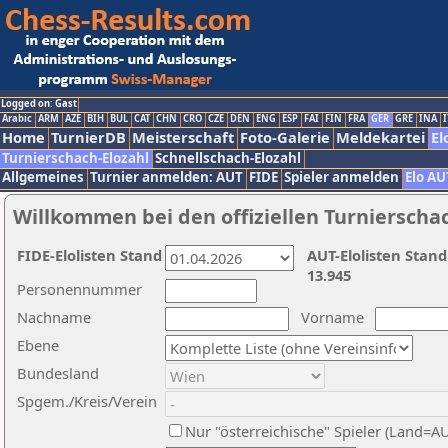
Logged on: Gast
Arabic
ARM
AZE
BIH
BUL
CAT
CHN
CRO
CZE
DEN
ENG
ESP
FAI
FIN
FRA
GER
GRE
INA
I
Home
TurnierDB
Meisterschaft
Foto-Galerie
Meldekartei
El
Turnierschach-Elozahl
Schnellschach-Elozahl
Allgemeines
Turnier anmelden: AUT
FIDE
Spieler anmelden
Elo AU
Willkommen bei den offiziellen Turnierscha
FIDE-Elolisten Stand
AUT-Elolisten Stand
13.945
Personennummer
Nachname
Vorname
Ebene
Bundesland
Spgem./Kreis/Verein
Nur "österreichische" Spieler (Land=A