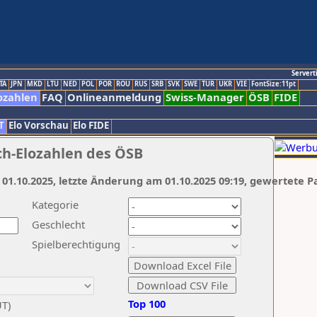
Servert
TA
JPN
MKD
LTU
NED
POL
POR
ROU
RUS
SRB
SVK
SWE
TUR
UKR
VIE
FontSize:11pt
ozahlen
FAQ
Onlineanmeldung
Swiss-Manager
ÖSB
FIDE
T
Elo Vorschau
Elo FIDE
ch-Elozahlen des ÖSB
 01.10.2025, letzte Änderung am 01.10.2025 09:19, gewertete P
Kategorie
Geschlecht
Spielberechtigung
Top 100
UT)