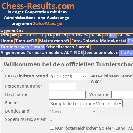
Logged on: Gast
Arabic
ARM
AZE
BIH
BUL
CAT
CHN
CRO
CZE
DEN
ENG
ESP
FAI
FIN
FRA
GER
GRE
INA
I
Home
TurnierDB
Meisterschaft
Foto-Galerie
Meldekartei
El
Turnierschach-Elozahl
Schnellschach-Elozahl
Allgemeines
Turnier anmelden: AUT
FIDE
Spieler anmelden
Elo AU
Willkommen bei den offiziellen Turnierscha
FIDE-Elolisten Stand
AUT-Elolisten Stand
8.601
Personennummer
Nachname
Vorname
Ebene
Bundesland
Spgem./Kreis/Verein
Nur "österreichische" Spieler (Land=A