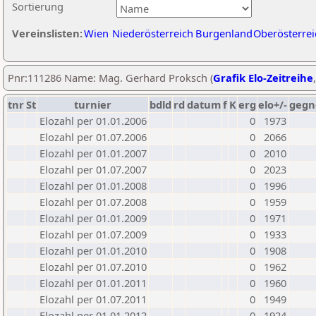
Sortierung
Vereinslisten:
Wien
Niederösterreich
Burgenland
Oberösterrei
Pnr:111286 Name: Mag. Gerhard Proksch (
Grafik Elo-Zeitreihe
tnr
St
turnier
bdld
rd
datum
f
K
erg
elo+/-
gegn
Elozahl per 01.01.2006
0
1973
Elozahl per 01.07.2006
0
2066
Elozahl per 01.01.2007
0
2010
Elozahl per 01.07.2007
0
2023
Elozahl per 01.01.2008
0
1996
Elozahl per 01.07.2008
0
1959
Elozahl per 01.01.2009
0
1971
Elozahl per 01.07.2009
0
1933
Elozahl per 01.01.2010
0
1908
Elozahl per 01.07.2010
0
1962
Elozahl per 01.01.2011
0
1960
Elozahl per 01.07.2011
0
1949
Elozahl per 01.01.2012
0
1924